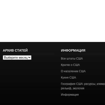
АРХИВ СТАТЕЙ
ИНФОРМАЦИЯ
Архив
Все штаты США
статей
Кратко о США
О населении США
Кухня США
География США: ресурсы, клима
рельеф, экология
Информация