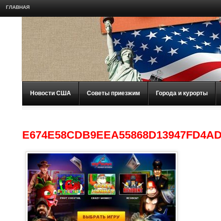
ГЛАВНАЯ
Новости США
Советы приезжим
Города и курорты
E674E58CDB9EEA55868D13947FD4AD