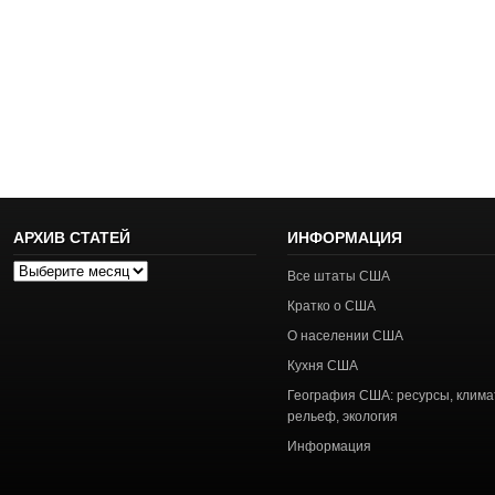
АРХИВ СТАТЕЙ
ИНФОРМАЦИЯ
Архив
Все штаты США
статей
Кратко о США
О населении США
Кухня США
География США: ресурсы, клима
рельеф, экология
Информация