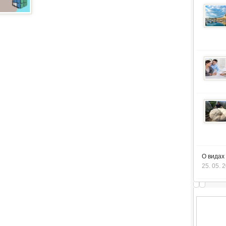
О видах
25. 05. 