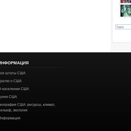
ИНФОРМАЦИЯ
Все штаты США
Кратко о США
О населении США
Кухня США
География США: ресурсы, климат,
рельеф, экология
Информация