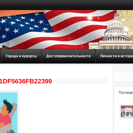
Города и курорты
Достопримечательности
Личности и истори
1DF5636FB22399
Последн