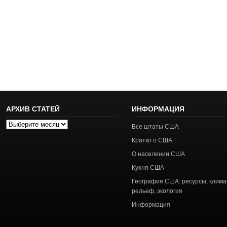
АРХИВ СТАТЕЙ
ИНФОРМАЦИЯ
Архив
Все штаты США
статей
Кратко о США
О населении США
Кухня США
География США: ресурсы, клима
рельеф, экология
Информация