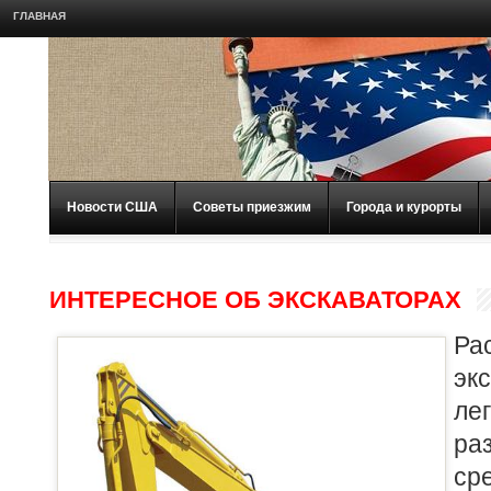
ГЛАВНАЯ
Новости США
Советы приезжим
Города и курорты
ИНТЕРЕСНОЕ ОБ ЭКСКАВАТОРАХ
Ра
э
ле
ра
с