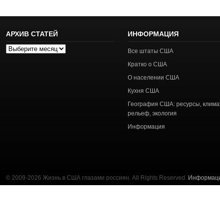
АРХИВ СТАТЕЙ
ИНФОРМАЦИЯ
Архив
Все штаты США
статей
Кратко о США
О населении США
Кухня США
География США: ресурсы, клима
рельеф, экология
Информация
© 2009-2026 Жизнь в США глазами россиян. All Rights Reserved.
Информац