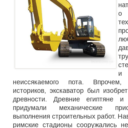
на
о 
те
п
лю
да
т
ст
и
неиссякаемого пота. Впрочем,
историков, экскаватор был изобре
древности. Древние египтяне и
придумали механические при
выполнения строительных работ. На
римские стадионы сооружались не