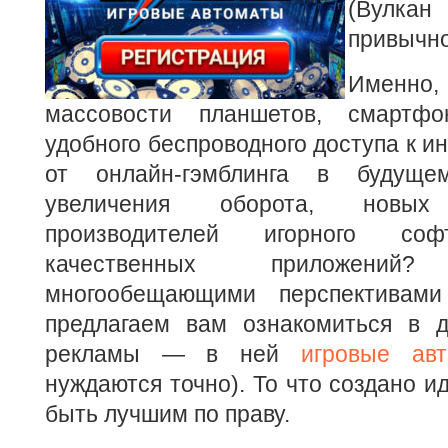
(Вулка
привычн
Именно
массовости планшетов, смартф
удобного беспроводного доступа к ин
от онлайн-гэмблинга в будуще
увеличения оборота, новы
производителей игорного с
качественных приложен
многообещающими перспективам
предлагаем вам ознакомиться в д
рекламы — в ней
игровые ав
нуждаются точно). То что создано и
быть лучшим по праву.