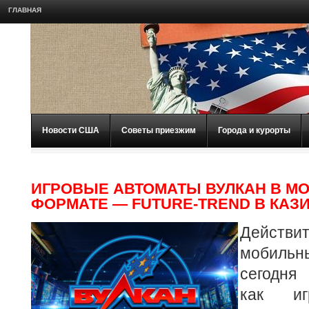
ГЛАВНАЯ
Новости США
Советы приезжим
Города и курорты
ИГРОВЫЕ АВТОМАТЫ ВУЛКАН В М
ФОРМАТЕ — FUTURE-TREND В КАЗ
Дейст
мобильн
сегодня
как иг