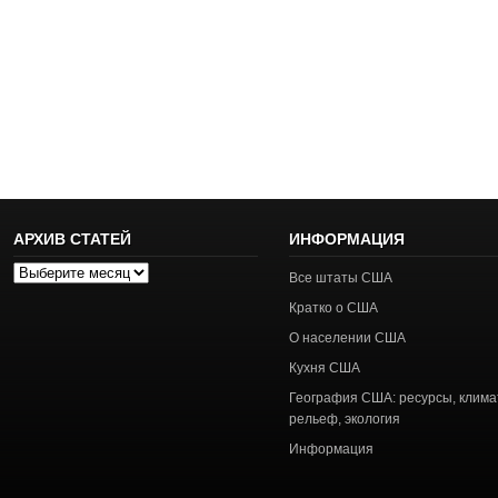
АРХИВ СТАТЕЙ
ИНФОРМАЦИЯ
Архив
Все штаты США
статей
Кратко о США
О населении США
Кухня США
География США: ресурсы, клима
рельеф, экология
Информация