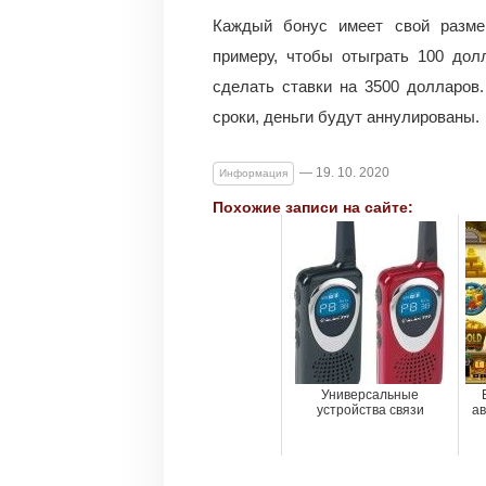
Каждый бонус имеет свой размер
примеру, чтобы отыграть 100 дол
сделать ставки на 3500 долларов
сроки, деньги будут аннулированы.
— 19. 10. 2020
Информация
Похожие записи на сайте:
Универсальные
устройства связи
ав