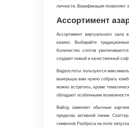
личности. Верификация позволяет з
Ассортимент азар
Ассортимент виртуального зала 
казино. Выбирайте традиционны
Количество слотов увеличивается
создают новый и качественный софт
Видеослоты пользуются максималь
выигрыша вам нужно собрать комби
можно встретить, кроме тематичес
обладают особенными возможностя
Вайлд заменяет обычные картин
пределах активной линии. Скатте
символов Разброса на поле запуска