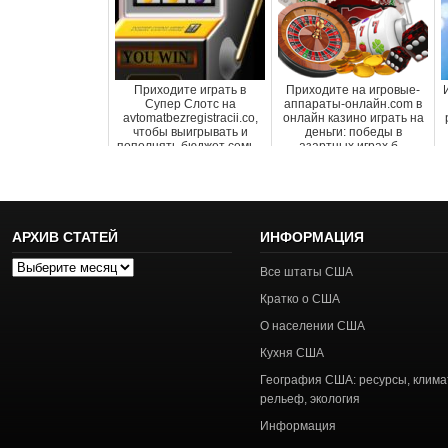
Приходите играть в
Приходите на игровые-
Супер Слотс на
аппараты-онлайн.com в
avtomatbezregistracii.co,
онлайн казино играть на
чтобы выигрывать и
деньги: победы в
пополнять бюджет семь...
азартных играх б...
АРХИВ СТАТЕЙ
ИНФОРМАЦИЯ
Архив
Все штаты США
статей
Кратко о США
О населении США
Кухня США
География США: ресурсы, клима
рельеф, экология
Информация