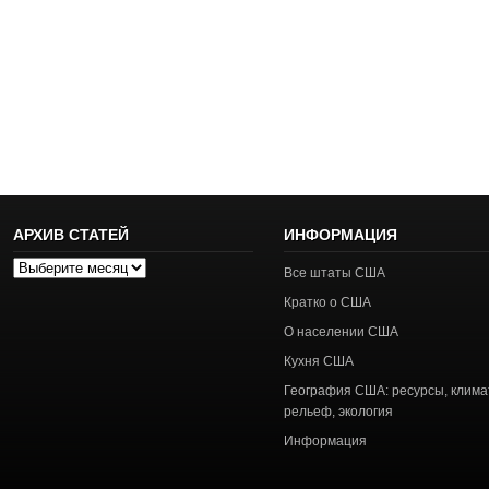
АРХИВ СТАТЕЙ
ИНФОРМАЦИЯ
Архив
Все штаты США
статей
Кратко о США
О населении США
Кухня США
География США: ресурсы, клима
рельеф, экология
Информация