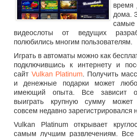
время 
дома. 
самы
видеослоты от ведущих разраб
полюбились многим пользователям.
Играть в автоматы можно как бесплат
подключившись к интернету и по
сайт
Vulkan Platinum
. Получить мас
и денежные подарки может любо
имеющий опыта. Все зависит о
выиграть крупную сумму может 
совсем недавно зарегистрировался н
Vulkan Platinum открывает кругло
самым лучшим развлечениям. Все 