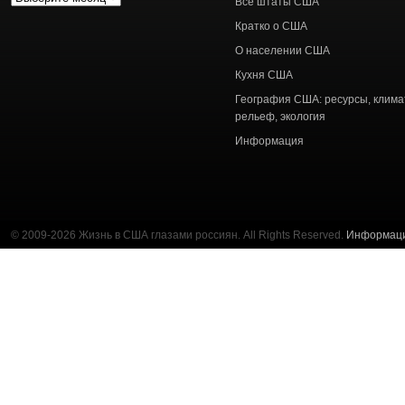
Все штаты США
статей
Кратко о США
О населении США
Кухня США
География США: ресурсы, клима
рельеф, экология
Информация
© 2009-2026 Жизнь в США глазами россиян. All Rights Reserved.
Информац