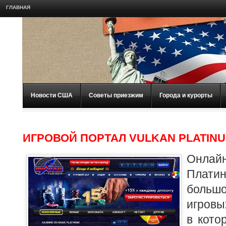
ГЛАВНАЯ
Новости США
Советы приезжим
Города и курорты
ИГРОВОЙ ПОРТАЛ VULKAN PLATIN
Онлай
Плати
больш
игровы
в кото