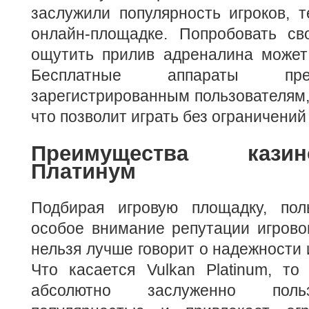
заслужили популярность игроков, 
онлайн-площадке. Попробовать с
ощутить прилив адреналина може
Бесплатные аппараты пре
зарегистрированным пользователям, 
что позволит играть без ограничений
Преимущества кази
Платинум
Подбирая игровую площадку, пол
особое внимание репутации игровог
нельзя лучше говорит о надежности 
Что касается Vulkan Platinum, то
абсолютно заслуженно поль