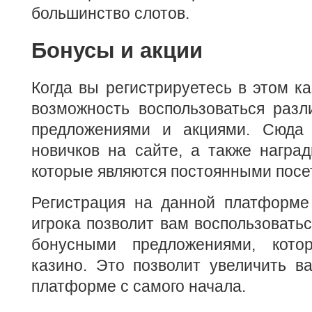
большинство слотов.
Бонусы и акции
Когда вы регистрируетесь в этом ка
возможность воспользоваться раз
предложениями и акциями. Сюда 
новичков на сайте, а также наград
которые являются постоянными посе
Регистрация на данной платформе 
игрока позволит вам воспользовать
бонусными предложениями, котор
казино. Это позволит увеличить в
платформе с самого начала.