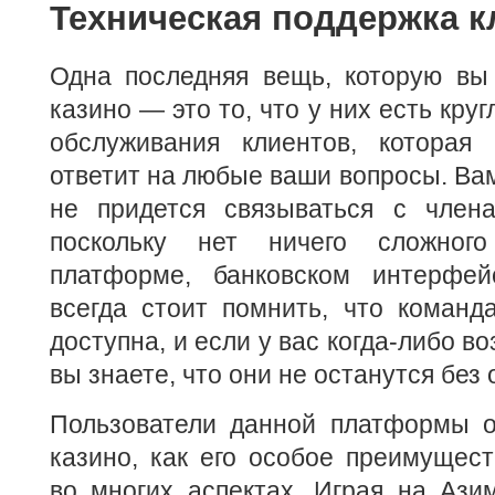
Техническая поддержка к
Одна последняя вещь, которую вы
казино — это то, что у них есть кру
обслуживания клиентов, которая
ответит на любые ваши вопросы. Вам
не придется связываться с член
поскольку нет ничего сложног
платформе, банковском интерфей
всегда стоит помнить, что команд
доступна, и если у вас когда-либо в
вы знаете, что они не останутся без 
Пользователи данной платформы о
казино, как его особое преимущес
во многих аспектах. Играя на Ази