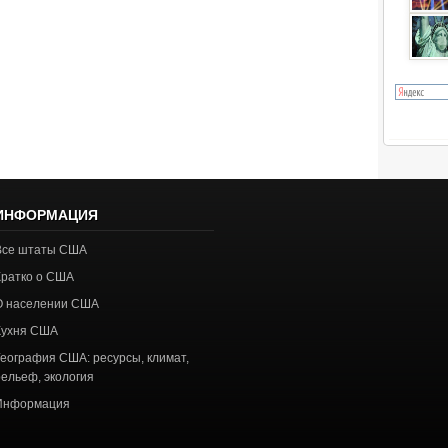
ИНФОРМАЦИЯ
Все штаты США
Кратко о США
О населении США
Кухня США
География США: ресурсы, климат,
рельеф, экология
Информация