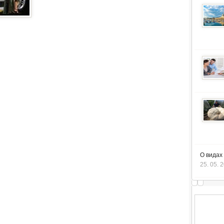
О видах
25. 05. 