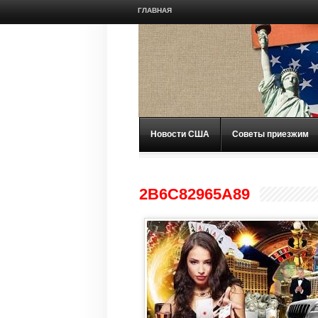
ГЛАВНАЯ
Новости США
Советы приезжим
2B6C82965A89