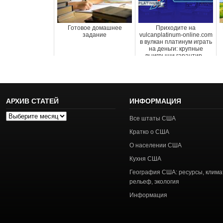
Готовое домашнее
Приходите на
задание
vulcanplatinum-online.com
в вулкан платинум играть
на деньги: крупные
выигрыши гарантир...
АРХИВ СТАТЕЙ
ИНФОРМАЦИЯ
Архив
Все штаты США
статей
Кратко о США
О населении США
Кухня США
География США: ресурсы, клима
рельеф, экология
Информация