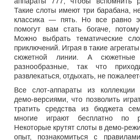
аппараты 777, чтобы вспомнить р
Такие слоты имеют три барабана, н
классика — пять. Но все равно 
помогут вам стать богаче, потом
Можно выбрать тематические сло
приключений. Играя в такие агрегаты
сюжетной линии. А сюжетные
разнообразные, так что приход
развлекаться, отдыхать, не пожалеет
Все слот-аппараты из коллекции
демо-версиями, что позволить игра
тратить средства из бюджета се
многие играют бесплатно по р
Некоторые крутят слоты в демо-режи
опыт, познакомиться с правилами