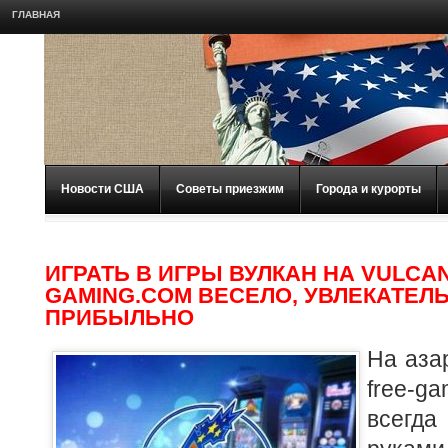
ГЛАВНАЯ
Новости США
Советы приезжим
Города и курорты
ИГРАТЬ В ИГРЫ ВУЛКАН НА VULCAN
GAMING.COM ВЕСЕЛО, УВЛЕКАТЕЛ
ПРИБЫЛЬНО
На аза
free-g
всегда