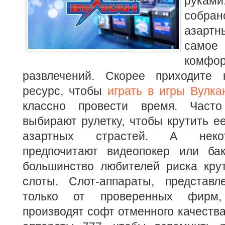
рукам
собр
азартн
самое
комфор
развлечений.
Скорее приходите 
ресурс, чтобы
играть в игры Вулка
классно провести время. Часто
выбирают рулетку, чтобы крутить ее
азартных страстей. А неко
предпочитают видеопокер или бак
большинство любителей риска крут
слоты. Слот-аппараты, представл
только от проверенных фирм,
производят софт отменного качества