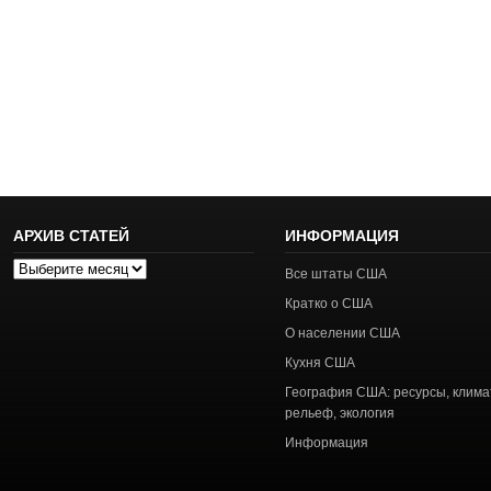
АРХИВ СТАТЕЙ
ИНФОРМАЦИЯ
Архив
Все штаты США
статей
Кратко о США
О населении США
Кухня США
География США: ресурсы, клима
рельеф, экология
Информация