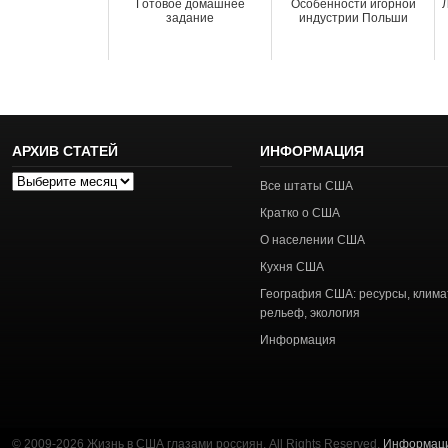
Готовое домашнее
Особенности игорной
задание
индустрии Польши
АРХИВ СТАТЕЙ
ИНФОРМАЦИЯ
Архив
Все штаты США
статей
Кратко о США
О населении США
Кухня США
География США: ресурсы, клима
рельеф, экология
Информация
© 2009-2026 Жизнь в США глазами россиян. All Rights Reserved.
Информац