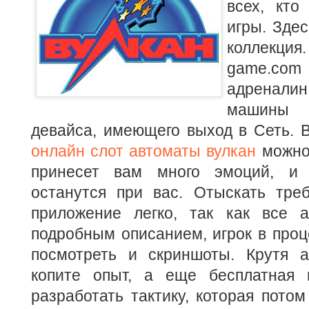
всех, кто
игры. Зде
коллекци
game.com 
адреналин,
машины 
девайса, имеющего выход в Сеть. 
онлайн слот автоматы вулкан
можно 
принесет вам много эмоций, и
останутся при вас. Отыскать тре
приложение легко, так как все 
подробным описанием, игрок в про
посмотреть и скриншоты. Крутя аг
копите опыт, а еще бесплатная 
разработать тактику, которая пото