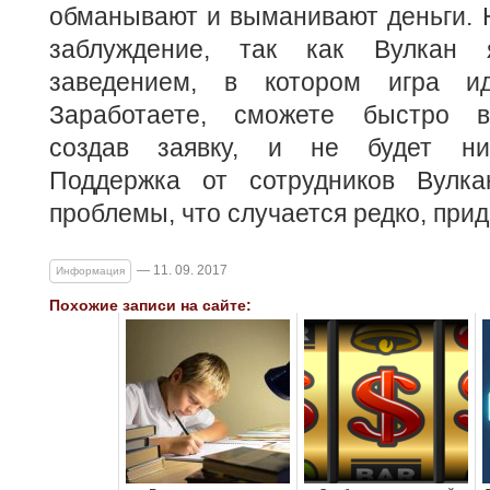
обманывают и выманивают деньги. 
заблуждение, так как Вулкан 
заведением, в котором игра и
Заработаете, сможете быстро в
создав заявку, и не будет ник
Поддержка от сотрудников Вулка
проблемы, что случается редко, прид
— 11. 09. 2017
Информация
Похожие записи на сайте: