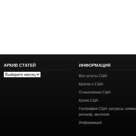
АРХИВ СТАТЕЙ
ИНФОРМАЦИЯ
Архив
Все штаты США
статей
Кратко о США
О населении США
Кухня США
География США: ресурсы, клима
рельеф, экология
Информация