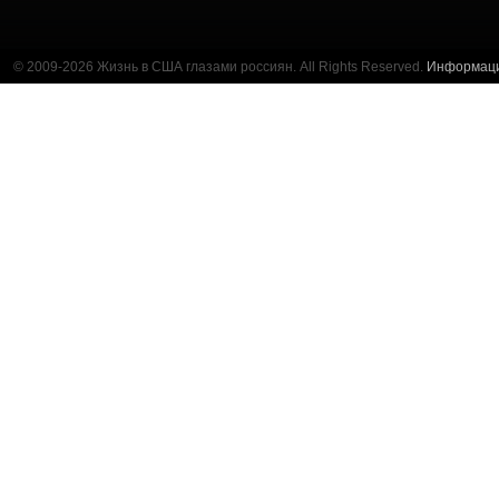
© 2009-2026 Жизнь в США глазами россиян. All Rights Reserved.
Информац