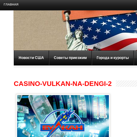
ГЛАВНАЯ
Новости США
Советы приезжим
Города и курорты
CASINO-VULKAN-NA-DENGI-2