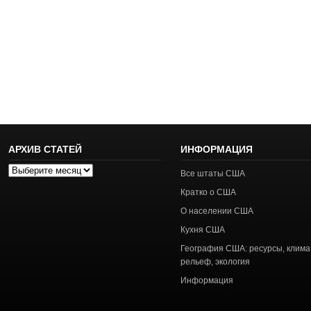
АРХИВ СТАТЕЙ
ИНФОРМАЦИЯ
Архив
Все штаты США
статей
Кратко о США
О населении США
Кухня США
География США: ресурсы, клима
рельеф, экология
Информация