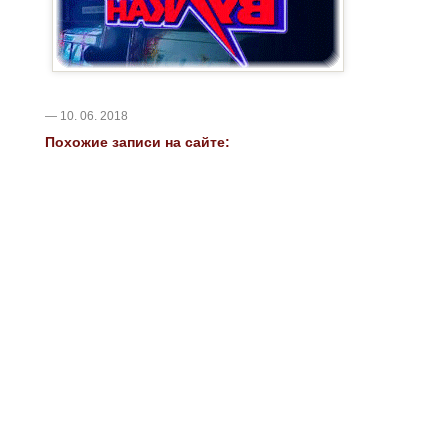
— 10. 06. 2018
Похожие записи на сайте: