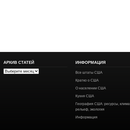
АРХИВ СТАТЕЙ
ИНФОРМАЦИЯ
Архив
Все штаты США
статей
Кратко о США
О населении США
Кухня США
География США: ресурсы, клима
рельеф, экология
Информация