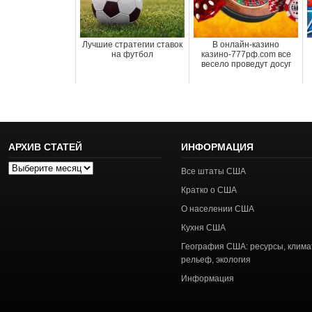
Лучшие стратегии ставок
В онлайн-казино
на футбол
казино-777рф.com все
весело проведут досуг
АРХИВ СТАТЕЙ
ИНФОРМАЦИЯ
Архив
Все штаты США
статей
Кратко о США
О населении США
Кухня США
География США: ресурсы, клима
рельеф, экология
Информация