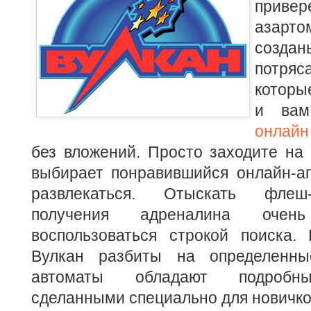
привер
азарто
соз
потря
которы
и ва
онлайн
без вложений. Просто заходите на 
выбирает понравившийся онлайн-ап
развлекаться. Отыскать флеш
получения адреналина очен
воспользоваться строкой поиска. 
Вулкан разбиты на определенны
автоматы обладают подробны
сделанными специально для новичков