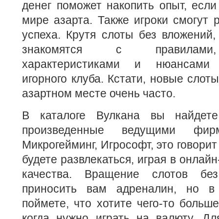
денег поможет накопить опыт, если
мире азарта. Также игроки смогут р
успеха. Крутя слоты без вложений
знакомятся с правилами,
характеристиками и нюансами 
игорного клуба. Кстати, новые слот
азартном месте очень часто.
В каталоге Вулкана вы найдете 
произведенные ведущими фир
Микрогейминг, Игрософт, это говорит
будете развлекаться, играя в онлай
качества. Вращение слотов бе
приносить вам адреналин, но 
поймете, что хотите чего-то больше
когда нужно играть на валюту. Дл