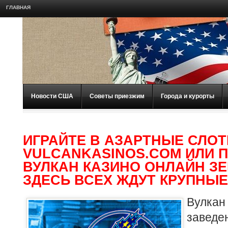
ГЛАВНАЯ
Новости США
Советы приезжим
Города и курорты
ИГРАЙТЕ В АЗАРТНЫЕ СЛО
VULCANKASINOS.COM ИЛИ 
ВУЛКАН КАЗИНО ОНЛАЙН ЗЕ
ЗДЕСЬ ВСЕХ ЖДУТ КРУПНЫ
Вулка
завед