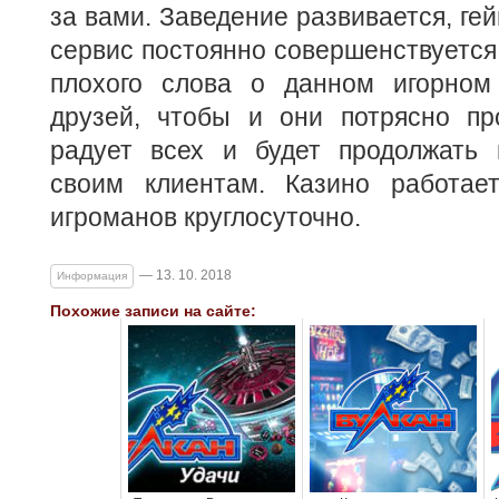
за вами. Заведение развивается, ге
сервис постоянно совершенствуется.
плохого слова о данном игорном
друзей, чтобы и они потрясно пр
радует всех и будет продолжать 
своим клиентам. Казино работае
игроманов круглосуточно.
— 13. 10. 2018
Информация
Похожие записи на сайте: