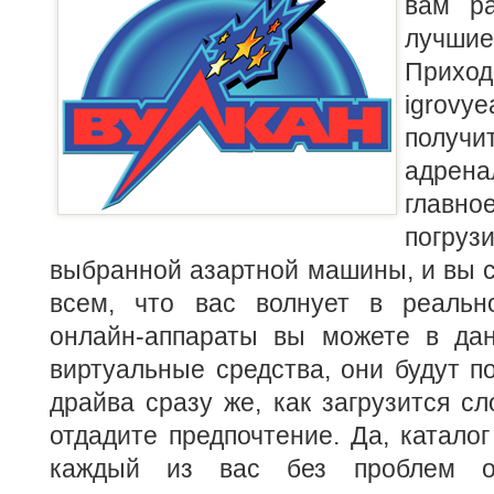
вам ра
лучши
Прихо
igrovye
получи
адре
главн
погр
выбранной азартной машины, и вы 
всем, что вас волнует в реальн
онлайн-аппараты вы можете в да
виртуальные средства, они будут 
драйва сразу же, как загрузится сл
отдадите предпочтение. Да, каталог
каждый из вас без проблем 