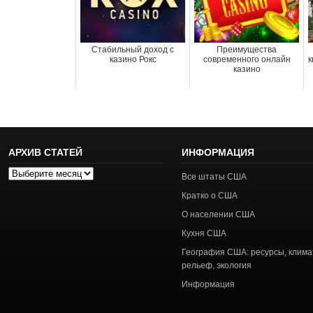
Стабильный доход с
Преимущества
казино Рокс
современного онлайн
к
казино
АРХИВ СТАТЕЙ
ИНФОРМАЦИЯ
Архив
Все штаты США
статей
Кратко о США
О населении США
Кухня США
География США: ресурсы, клима
рельеф, экология
Информация