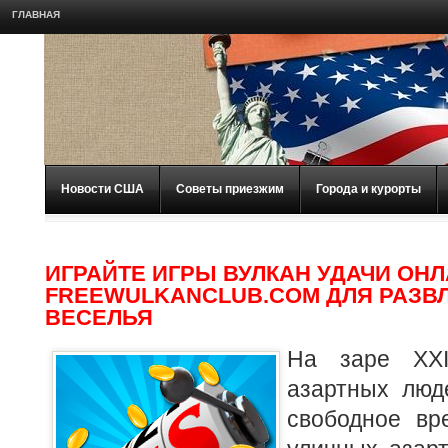
ГЛАВНАЯ
Новости США
Советы приезжим
Города и курорты
ИГРАЙТЕ ИГРЫ ВУЛКАН УДАЧИ ОНЛ
FREEWULKANCLUB.COM ДЛЯ РАЗВ
ВЕСЕЛЬЯ
На заре XXI
азартных люд
свободное вр