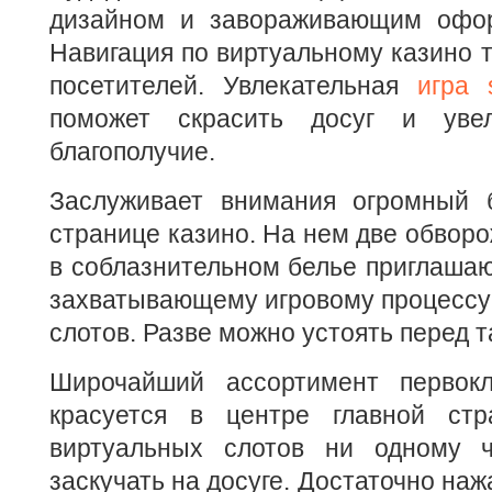
дизайном и завораживающим офор
Навигация по виртуальному казино т
посетителей. Увлекательная
игра 
поможет скрасить досуг и уве
благополучие.
Заслуживает внимания огромный 
странице казино. На нем две обвор
в соблазнительном белье приглашаю
захватывающему игровому процессу
слотов. Разве можно устоять перед 
Широчайший ассортимент первокл
красуется в центре главной стр
виртуальных слотов ни одному ч
заскучать на досуге. Достаточно наж