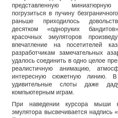
представленную миниатюрную
погрузиться в пучину безграничног
раньше приходилось довольств
десятком «одноруких бандито
красочных эмуляторов произведу
впечатление на посетителей каз
разработчикам замечательных аза
удалось соединить в одно целое пре
реалистичную анимацию, атмос
интересную сюжетную линию. В 
удивительные слоты даже да
компьютерным играм.
При наведении курсора мыши н
эмулятора высвечивается надпись «