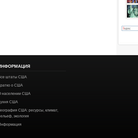
ИНФОРМАЦИЯ
Все штаты США
Кратко о США
О населении США
Кухня США
География США: ресурсы, климат,
рельеф, экология
Информация