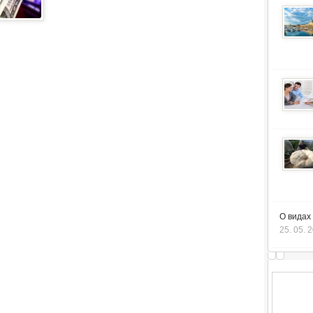
О видах
25. 05. 