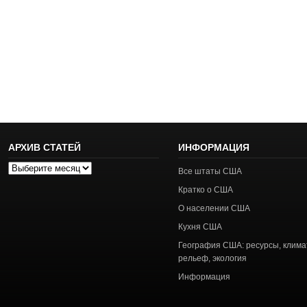
АРХИВ СТАТЕЙ
ИНФОРМАЦИЯ
Архив
Все штаты США
статей
Кратко о США
О населении США
Кухня США
География США: ресурсы, клима
рельеф, экология
Информация