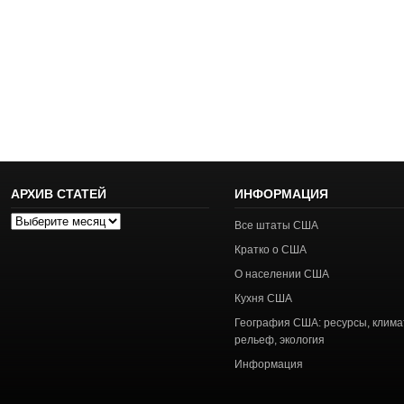
АРХИВ СТАТЕЙ
ИНФОРМАЦИЯ
Архив
Все штаты США
статей
Кратко о США
О населении США
Кухня США
География США: ресурсы, клима
рельеф, экология
Информация