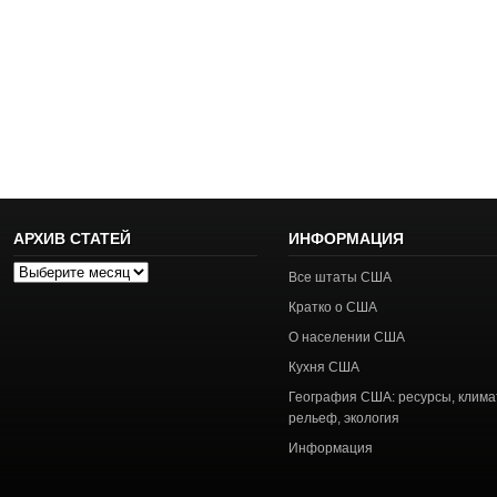
АРХИВ СТАТЕЙ
ИНФОРМАЦИЯ
Архив
Все штаты США
статей
Кратко о США
О населении США
Кухня США
География США: ресурсы, клима
рельеф, экология
Информация