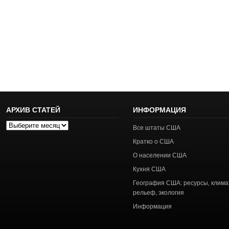
АРХИВ СТАТЕЙ
ИНФОРМАЦИЯ
Архив
Все штаты США
статей
Кратко о США
О населении США
Кухня США
География США: ресурсы, клима
рельеф, экология
Информация