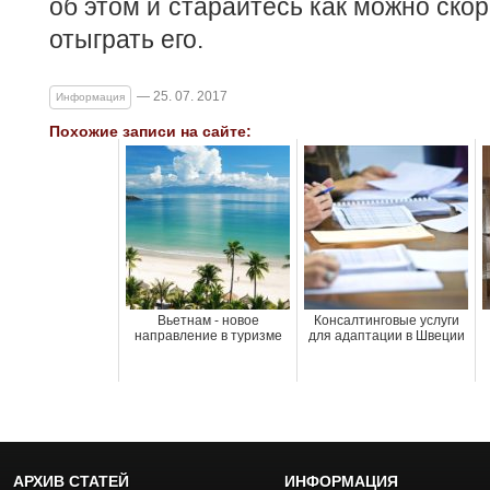
об этом и старайтесь как можно скор
отыграть его.
— 25. 07. 2017
Информация
Похожие записи на сайте:
Вьетнам - новое
Консалтинговые услуги
направление в туризме
для адаптации в Швеции
АРХИВ СТАТЕЙ
ИНФОРМАЦИЯ