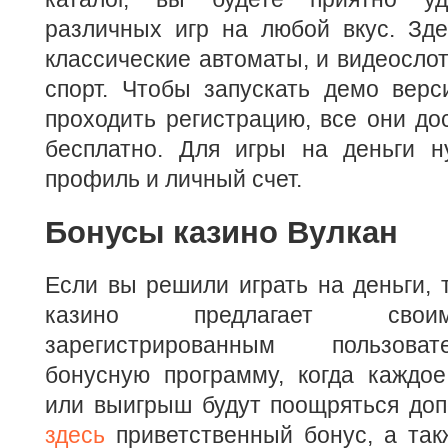
различных игр на любой вкус. Зде
классические автоматы, и видеослот
спорт. Чтобы запускать демо верс
проходить регистрацию, все они д
бесплатно. Для игры на деньги н
профиль и личный счет.
Бонусы казино Вулкан
Если вы решили играть на деньги, т
казино предлагает свои
зарегистрированным пользов
бонусную программу, когда каждое
или выигрыш будут поощряться до
здесь
приветственный бонус, а так