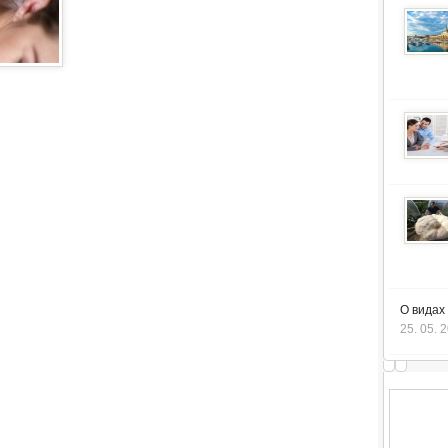
О видах
25. 05. 