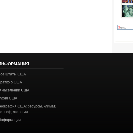
ИНФОРМАЦИЯ
Все штаты США
Кратко о США
О населении США
Кухня США
География США: ресурсы, климат,
рельеф, экология
Информация