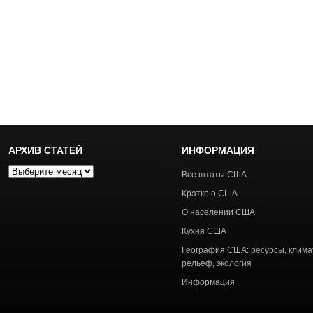
АРХИВ СТАТЕЙ
ИНФОРМАЦИЯ
Архив
Все штаты США
статей
Кратко о США
О населении США
Кухня США
География США: ресурсы, клима
рельеф, экология
Информация