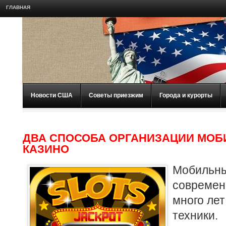
ГЛАВНАЯ
Новости США
Советы приезжим
Города и курорты
ДВА СПОСОБА ОРГАНИЗАЦИИ МОБ
КАЗИНО
Мобильн
совреме
много ле
техники