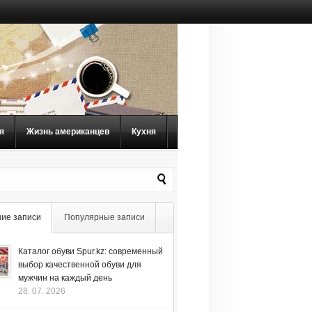
я
Жизнь американцев
Кухня
ие записи
Популярные записи
Каталог обуви Spur.kz: современный
выбор качественной обуви для
мужчин на каждый день
28. 07. 2026