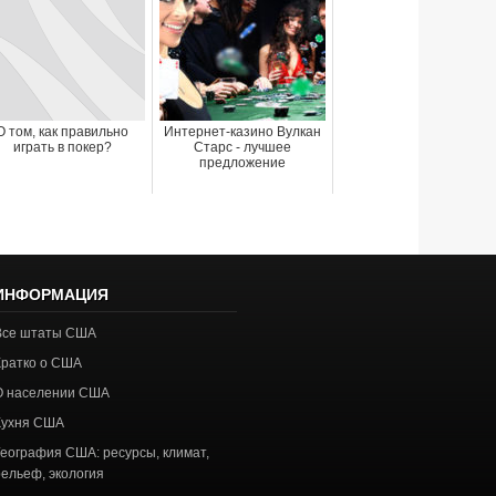
О том, как правильно
Интернет-казино Вулкан
играть в покер?
Старс - лучшее
предложение
ИНФОРМАЦИЯ
Все штаты США
Кратко о США
О населении США
Кухня США
География США: ресурсы, климат,
рельеф, экология