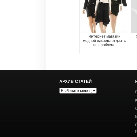
Интернет магазин
модной одежды открыть
не проблема
АРХИВ СТАТЕЙ
Архив
статей