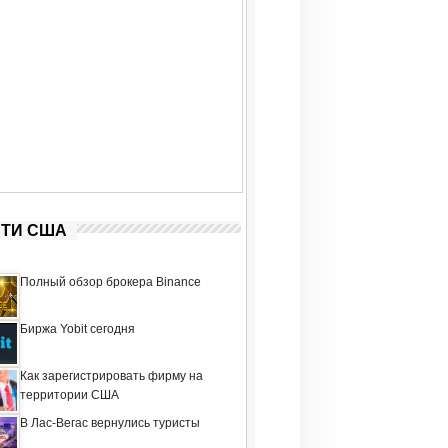
ТИ США
Полный обзор брокера Binance
Биржа Yobit сегодня
Как зарегистрировать фирму на
территории США
В Лас-Вегас вернулись туристы