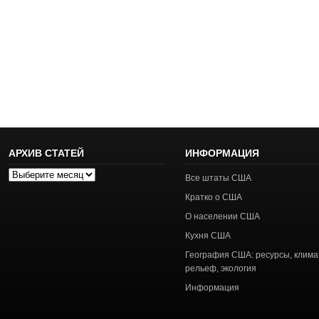
АРХИВ СТАТЕЙ
ИНФОРМАЦИЯ
Архив
Все штаты США
статей
Кратко о США
О населении США
Кухня США
География США: ресурсы, клима
рельеф, экология
Информация