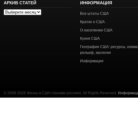
АРХИВ СТАТЕЙ
ИНФОРМАЦИЯ
Архив
Все штаты США
статей
Кратко о США
О населении США
Кухня США
География США: ресурсы, клима
рельеф, экология
Информация
© 2009-2026 Жизнь в США глазами россиян. All Rights Reserved.
Информац