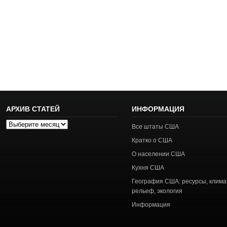
АРХИВ СТАТЕЙ
ИНФОРМАЦИЯ
Архив
Все штаты США
статей
Кратко о США
О населении США
Кухня США
География США: ресурсы, клима
рельеф, экология
Информация