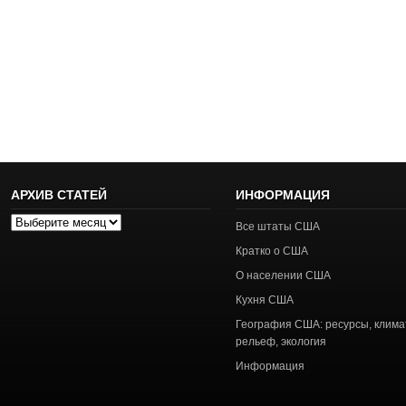
АРХИВ СТАТЕЙ
ИНФОРМАЦИЯ
Архив
Все штаты США
статей
Кратко о США
О населении США
Кухня США
География США: ресурсы, клима
рельеф, экология
Информация