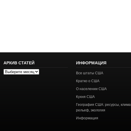
АРХИВ СТАТЕЙ
ИНФОРМАЦИЯ
Архив
Все штаты США
статей
Кратко о США
О населении США
Кухня США
География США: ресурсы, клима
рельеф, экология
Информация