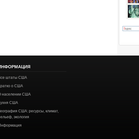
ИНФОРМАЦИЯ
Все штаты США
Кратко о США
О населении США
Кухня США
География США: ресурсы, климат,
рельеф, экология
Информация