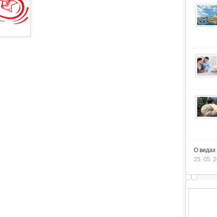
О видах
25. 05. 