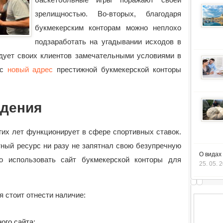
зрелищностью.
Во-вторых, благодаря
букмекерским конторам можно неплохо
подзаработать на угадывании исходов в
адует своих клиентов замечательными условиями в
ас
новый адрес
престижной букмекерской конторы
едения
гих лет функционирует в сфере спортивных ставок.
тный ресурс ни разу не запятнал свою безупречную
О видах
о использовать сайт букмекерской конторы для
25. 05. 
 стоит отнести наличие:
ого сайта;