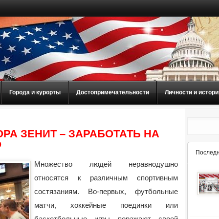
Города и курорты
Достопримечательности
Личности и истори
РА ЗЕНИТ – ЗАРАБОТАТЬ НА
О
Последн
Множество людей неравнодушно
относятся к различным спортивным
состязаниям. Во-первых, футбольные
матчи, хоккейные поединки или
баскетбольные игры поражают своей