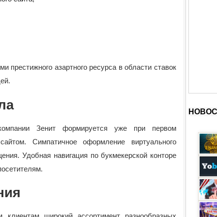
и престижного азартного ресурса в области ставок
ей.
ла
НОВОС
компании Зенит формируется уже при первом
айтом. Симпатичное оформление виртуального
щения. Удобная навигация по букмекерской конторе
посетителям.
ния
м клиентам широкий ассортимент разнообразных