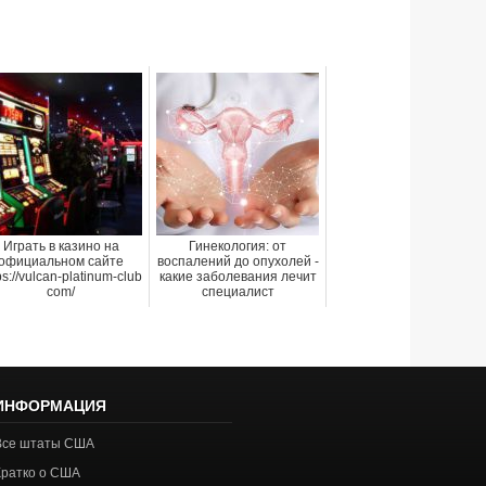
Играть в казино на
Гинекология: от
официальном сайте
воспалений до опухолей -
ps://vulcan-platinum-club
какие заболевания лечит
com/
специалист
ИНФОРМАЦИЯ
Все штаты США
Кратко о США