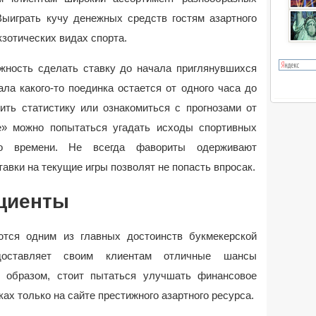
Выиграть кучу денежных средств гостям азартного
кзотических видах спорта.
жность сделать ставку до начала приглянувшихся
ла какого-то поединка остается от одного часа до
чить статистику или ознакомиться с прогнозами от
ve» можно попытаться угадать исходы спортивных
го времени. Не всегда фавориты одерживают
авки на текущие игры позволят не попасть впросак.
циенты
ются одним из главных достоинств букмекерской
доставляет своим клиентам отличные шансы
м образом, стоит пытаться улучшать финансовое
ах только на сайте престижного азартного ресурса.