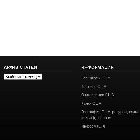
АРХИВ СТАТЕЙ
ИНФОРМАЦИЯ
Архив
Все штаты США
статей
Кратко о США
О населении США
Кухня США
География США: ресурсы, клима
рельеф, экология
Информация