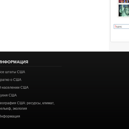
ИНФОРМАЦИЯ
Все штаты США
Кратко о США
О населении США
Кухня США
География США: ресурсы, климат,
рельеф, экология
Информация