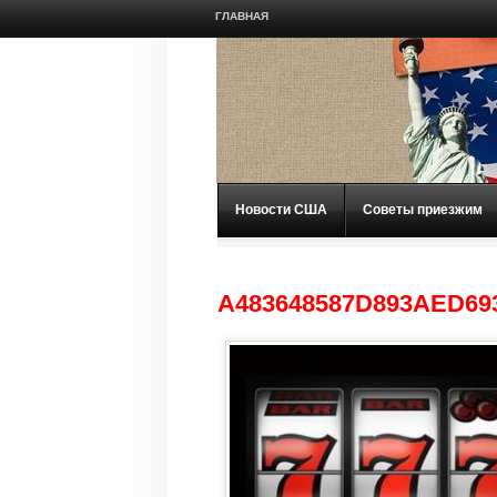
ГЛАВНАЯ
Новости США
Советы приезжим
A483648587D893AED69