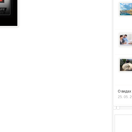
О видах
25. 05. 