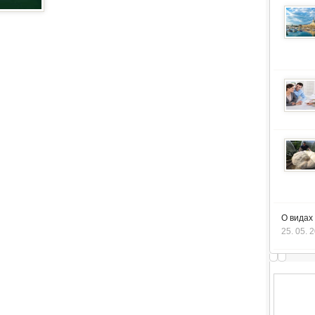
О видах
25. 05. 