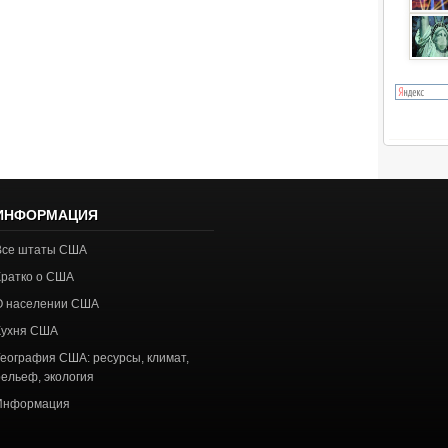
ИНФОРМАЦИЯ
Все штаты США
Кратко о США
О населении США
Кухня США
География США: ресурсы, климат,
рельеф, экология
Информация