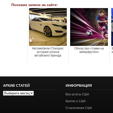
Похожие записи на сайте:
Автомобили Changan:
Обзор про ставки на
история успеха
киберфутбол
китайского бренда
АРХИВ СТАТЕЙ
ИНФОРМАЦИЯ
Архив
Все штаты США
статей
Кратко о США
О населении США