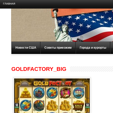
ГЛАВНАЯ
Новости США
Советы приезжим
Города и курорты
GOLDFACTORY_BIG