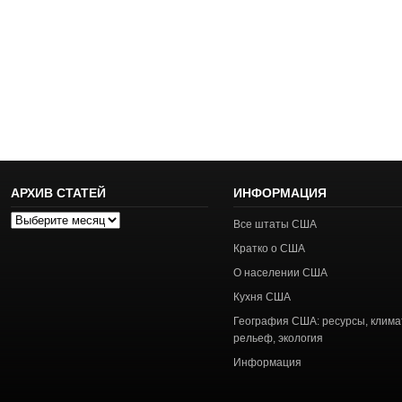
АРХИВ СТАТЕЙ
ИНФОРМАЦИЯ
Архив
Все штаты США
статей
Кратко о США
О населении США
Кухня США
География США: ресурсы, клима
рельеф, экология
Информация