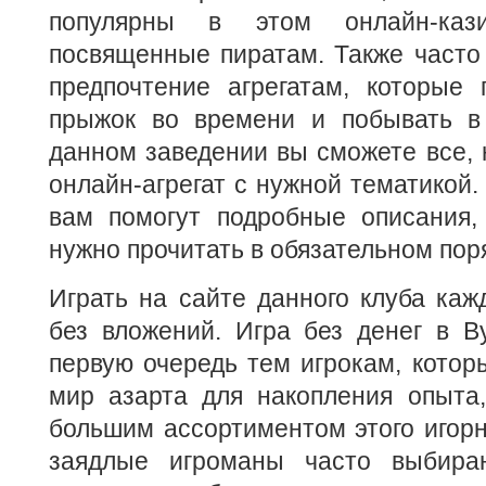
популярны в этом онлайн-кази
посвященные пиратам. Также часто 
предпочтение агрегатам, которые 
прыжок во времени и побывать в
данном заведении вы сможете все, 
онлайн-агрегат с нужной тематикой.
вам помогут подробные описания,
нужно прочитать в обязательном пор
Играть на сайте данного клуба ка
без вложений. Игра без денег в В
первую очередь тем игрокам, котор
мир азарта для накопления опыта,
большим ассортиментом этого игорно
заядлые игроманы часто выбира