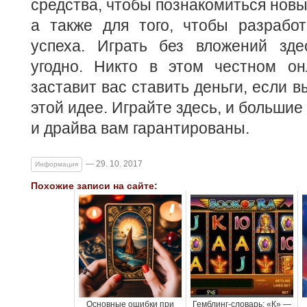
средства, чтобы познакомиться нов
а также для того, чтобы разработ
успеха. Играть без вложений зде
угодно. Никто в этом честном он
заставит вас ставить деньги, если в
этой идее. Играйте здесь, и больши
и драйва вам гарантированы.
— 29. 10. 2017
Информация
Похожие записи на сайте:
Основные ошибки при
Гемблинг-словарь: «К» —