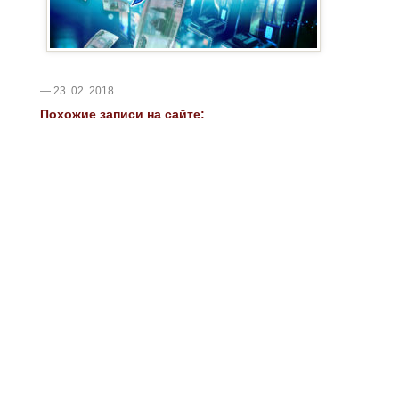
— 23. 02. 2018
Похожие записи на сайте: