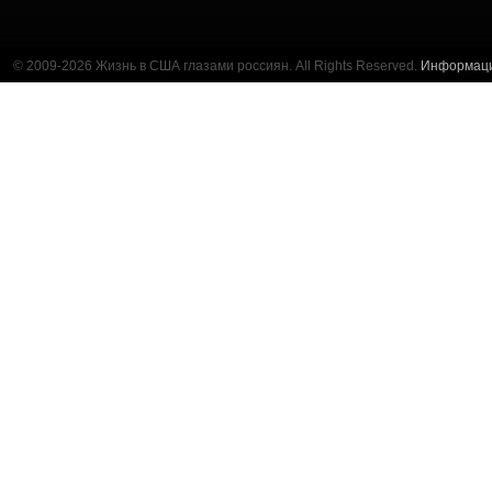
© 2009-2026 Жизнь в США глазами россиян. All Rights Reserved.
Информац