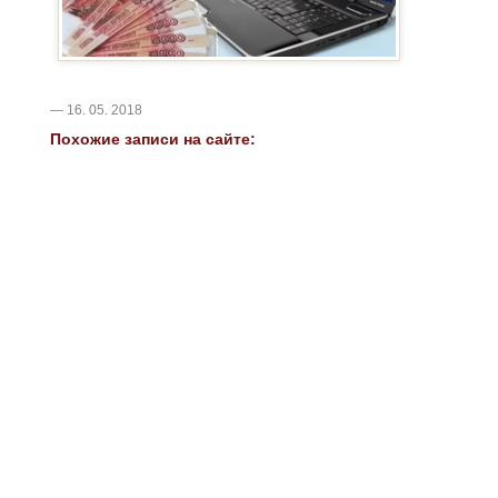
— 16. 05. 2018
Похожие записи на сайте: