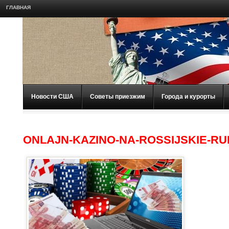
ГЛАВНАЯ
Новости США
Советы приезжим
Города и курорты
ONLAJN-KAZINO-NA-ROSSIJSKIE-RUB